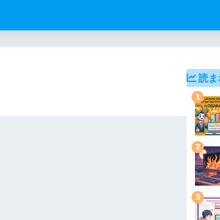
読ま
1
2
3